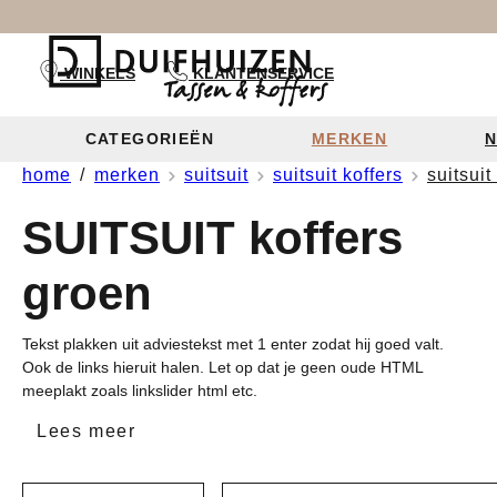
oekopdracht
Ga naar de hoofdnavigatie
WINKELS
KLANTENSERVICE
CATEGORIEËN
MERKEN
N
home
merken
suitsuit
suitsuit koffers
suitsuit
Tassen pe
Tassen
Koffers
Rugzakken
SUITSUIT koffers
Alle tass
groen
Buidelta
Tekst plakken uit adviestekst met 1 enter zodat hij goed valt.
Handtass
Ook de links hieruit halen. Let op dat je geen oude HTML
meeplakt zoals linkslider html etc.
Crossbod
Lees meer
Clutches