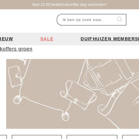
Voor 22.00 besteld dezelfde dag verzonden*
IEUW
SALE
DUIFHUIZEN MEMBERS
 koffers groen
r categorie
Populaire merken
Inspiratie
Laptoptassen
Schooltassen
Portemonnees
en
Bear Design tassen
Bruiloft tren
ssen
Charm London tassen
De leukste 
en
Coach tassen
Losse schou
y tassen
Enrico Benetti tassen
Personalisat
Guess tassen
Verzorging va