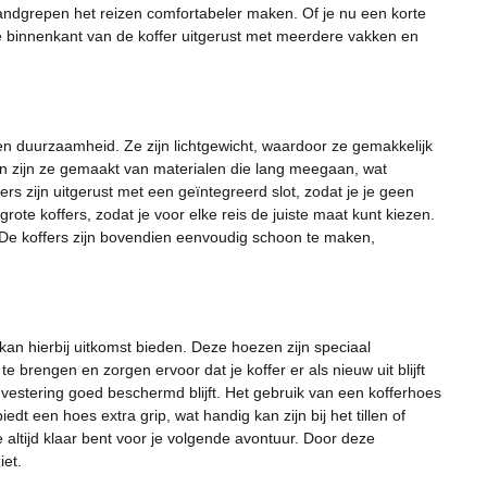
 handgrepen het reizen comfortabeler maken. Of je nu een korte
s de binnenkant van de koffer uitgerust met meerdere vakken en
en duurzaamheid. Ze zijn lichtgewicht, waardoor ze gemakkelijk
en zijn ze gemaakt van materialen die lang meegaan, wat
rs zijn uitgerust met een geïntegreerd slot, zodat je je geen
ote koffers, zodat je voor elke reis de juiste maat kunt kiezen.
t. De koffers zijn bovendien eenvoudig schoon te maken,
kan hierbij uitkomst bieden. Deze hoezen zijn speciaal
e brengen en zorgen ervoor dat je koffer er als nieuw uit blijft
nvestering goed beschermd blijft. Het gebruik van een kofferhoes
 een hoes extra grip, wat handig kan zijn bij het tillen of
 altijd klaar bent voor je volgende avontuur. Door deze
iet.