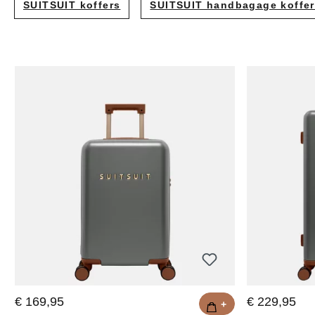
SUITSUIT koffers
SUITSUIT handbagage koffe
Shoppers
Heuptasj
Schouder
Strandta
Telefoont
Luiertass
€ 169,95
€ 229,95
+