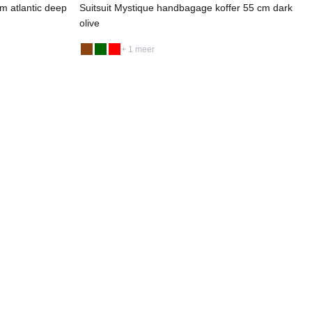
m atlantic deep
Suitsuit Mystique handbagage koffer 55 cm dark
olive
F
+ 1 meer
K
S
K
K
W