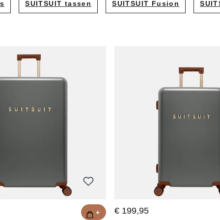
rs
SUITSUIT tassen
SUITSUIT Fusion
SUIT
Kurt Geiger tassen
es
Michael Kors tassen
tassen
Studio Noos tassen
ssen
asjes
en
€ 199,95
+