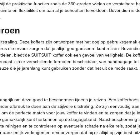
rwijl de praktische functies zoals de 360-graden wielen en verstelbare
 ruimte en flexibiliteit om aan al je behoeften te voldoen. Bovendien i
.
groen
uitstraling. Deze koffers zijn ontworpen met het oog op gebruiksgemak 
res die ervoor zorgen dat je altijd georganiseerd kunt reizen. Bovendi
delen, biedt de SUITSUIT koffer ook een gevoel van veiligheid. De koffe
rnaast zijn er verschillende formaten beschikbaar, van handbagage tot gr
 keuze die je jarenlang kunt gebruiken zonder dat het uit de mode raak
langrijk om deze goed te beschermen tijdens je reizen. Een kofferhoes 
r afbreuk te doen aan de stijlvolle uitstraling. Ze zijn eenvoudig aan t
n
om de perfecte match voor jouw koffer te vinden en te zorgen dat je i
ze gemakkelijk kunt herkennen op de bagageband. Naast bescherming biedt
te reinigen en te controleren op eventuele schade na elke reis, zodat je
anzienlijk verlengen en ervoor zorgen dat hij er altijd op zijn best uitz