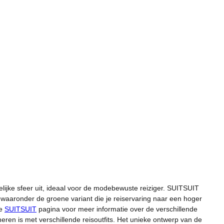
L
T
K
welijke sfeer uit, ideaal voor de modebewuste reiziger. SUITSUIT
ie, waaronder de groene variant die je reiservaring naar een hoger
ze
SUITSUIT
pagina voor meer informatie over de verschillende
neren is met verschillende reisoutfits. Het unieke ontwerp van de