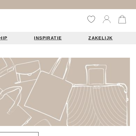
HIP
INSPIRATIE
ZAKELIJK
Reistassen
Accessoires
Fashion items
ds 2026
Bag Charms
derbanden
ie
n je leren tas