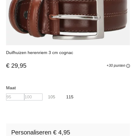
Duifhuizen herenriem 3 cm cognac
€ 29,95
+30 punten
Selecteer
Maat
(Deze optie is momenteel niet beschikbaar.)
(Deze optie is momenteel niet beschikbaar.)
95
100
105
115
Personaliseren € 4,95