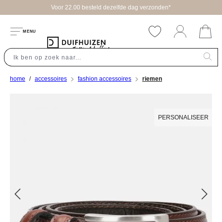
Voor 22.00 besteld dezelfde dag verzonden*
hoofdinhoud
MENU
home
accessoires
fashion accessoires
riemen
Afbeeldingengalerij overslaan
PERSONALISEER