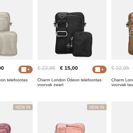
00
€ 22,95
€ 15,00
€ 22,95
n telefoontas
Charm London Odeon telefoontas
Charm Lond
voorvak zwart
voorvak ta
NEW IN
NEW IN