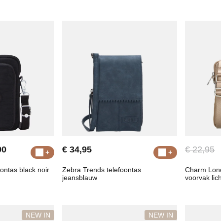
90
€ 34,95
€ 22,95
oontas black noir
Zebra Trends telefoontas
Charm Lond
jeansblauw
voorvak lic
NEW IN
NEW IN