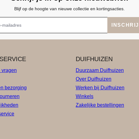
Blijf op de hoogte van nieuwe collectie en kortingsacties.
INSCHRI
SERVICE
DUIFHUIZEN
e vragen
Duurzaam Duifhuizen
Over Duifhuizen
en bezorging
Werken bij Duifhuizen
tourneren
Winkels
ijkheden
Zakelijke bestellingen
service