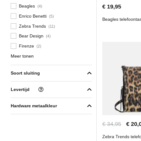
€ 19,95
Beagles
(4)
Enrico Benetti
(5)
Beagles telefoonta
Zebra Trends
(11)
Bear Design
(4)
Firenze
(2)
Meer tonen
Soort sluiting
Levertijd
Hardware metaalkleur
€ 34,95
€ 20,
Zebra Trends telef