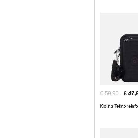
€ 59,90
€ 47,
Kipling Telmo telef