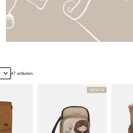
Kurt Geiger tassen
es
Michael Kors tassen
tassen
Studio Noos tassen
ssen
asjes
en
47 artikelen
NEW IN