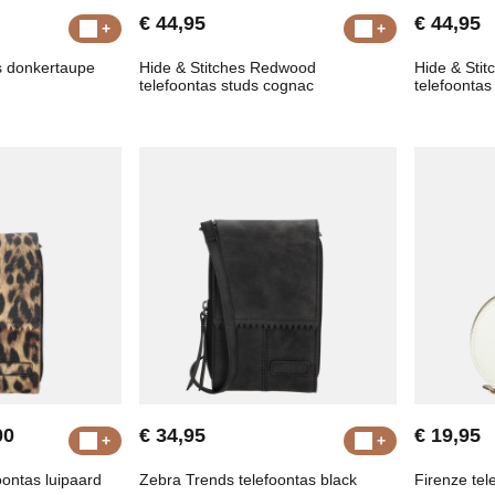
€ 44,95
€ 44,95
s donkertaupe
Hide & Stitches Redwood
Hide & Sti
telefoontas studs cognac
telefoontas
00
€ 34,95
€ 19,95
oontas luipaard
Zebra Trends telefoontas black
Firenze tel