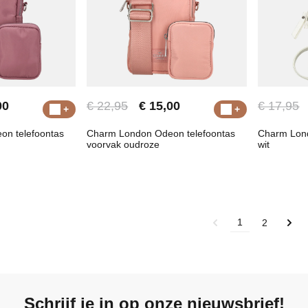
00
€ 22,95
€ 15,00
€ 17,95
n telefoontas
Charm London Odeon telefoontas
Charm Lond
voorvak oudroze
wit
1
2
Schrijf je in op onze nieuwsbrief!