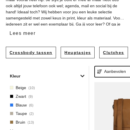
Shoppers
ook altijd jouw telefoon ook wel; agenda, mail en social bij de
hand! Ideaal toch? Wij hebben voor jou een leuke selectie
Heuptasj
samengesteld met zowel keus in print, kleur als materiaal. Voor
iedereen zit er wel een exemplaar bij. Ga jij voor leer? Of ga je
Schouder
juist voor een basic zwarte variant? Uiteraard hebben we ook
Lees meer
voor de print lovers voldoende keus!
Strandta
Crossbody tassen
Heuptasjes
Clutches
Telefoont
Luiertass
Aanbevolen
Kleur
Beige
(10)
Zwart
(9)
Blauw
(6)
Taupe
(2)
Bruin
(13)