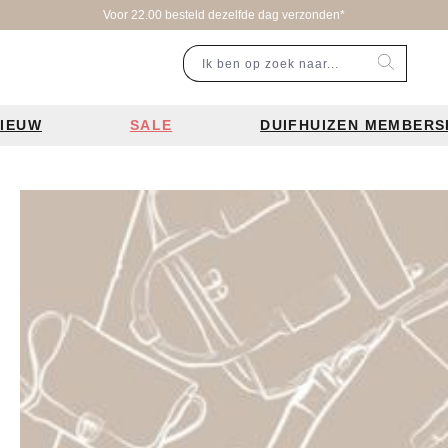
Voor 22.00 besteld dezelfde dag verzonden*
IEUW
SALE
DUIFHUIZEN MEMBERS
r categorie
Populaire merken
Inspiratie
Laptoptassen
Schooltassen
Portemonnees
en
Bear Design tassen
Bruiloft tren
ssen
Charm London tassen
De leukste 
en
Coach tassen
Losse schou
y tassen
Enrico Benetti tassen
Personalisat
Guess tassen
Verzorging va