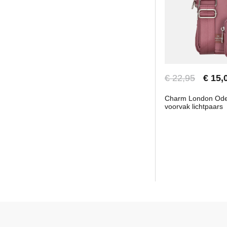
€ 22,95
€ 15,
Charm London Odeo
voorvak lichtpaars