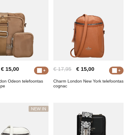
€ 15,00
€ 17,95
€ 15,00
on Odeon telefoontas
Charm London New York telefoontas
upe
cognac
NEW IN