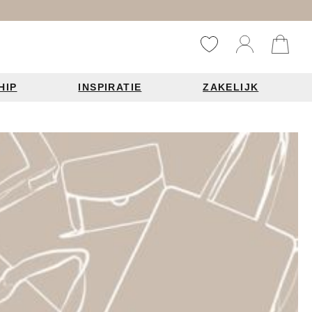
HIP
INSPIRATIE
ZAKELIJK
Reistassen
Accessoires
Fashion items
ds 2026
Bag Charms
derbanden
ie
n je leren tas