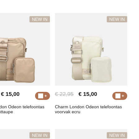
NEW IN
NEW IN
€ 15,00
€ 22,95
€ 15,00
on Odeon telefoontas
Charm London Odeon telefoontas
httaupe
voorvak ecru
NEW IN
NEW IN