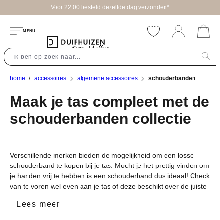
Voor 22.00 besteld dezelfde dag verzonden*
hoofdinhoud
MENU
home
accessoires
algemene accessoires
schouderbanden
Maak je tas compleet met de
schouderbanden collectie
Verschillende merken bieden de mogelijkheid om een losse
schouderband te kopen bij je tas. Mocht je het prettig vinden om
je handen vrij te hebben is een schouderband dus ideaal! Check
van te voren wel even aan je tas of deze beschikt over de juiste
bevestigingsmogelijkheden. Natuurlijk zijn de schouderbanden
Lees meer
in verschillende kleuren te verkrijgen zodat je er één kunt
uitzoeken die bij je tas past!