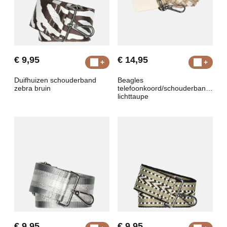
€ 9,95
€ 14,95
Duifhuizen schouderband
Beagles
zebra bruin
telefoonkoord/schouderband
lichttaupe
€ 9,95
€ 9,95