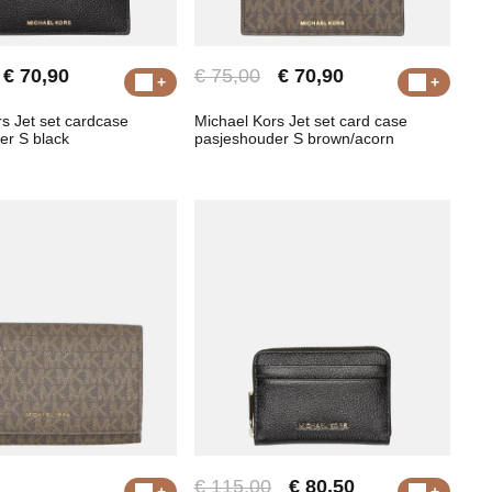
€ 70,90
€ 75,00
€ 70,90
s Jet set cardcase
Michael Kors Jet set card case
er S black
pasjeshouder S brown/acorn
€ 115,00
€ 80,50