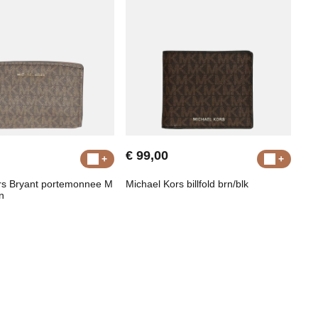
€ 99,00
rs Bryant portemonnee M
Michael Kors billfold brn/blk
n