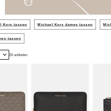
Kurt Geiger tassen
es
Michael Kors tassen
tassen
Studio Noos tassen
l Kors tassen
Michael Kors dames tassen
Mic
ssen
mes tassen
asjes
20 artikelen
en