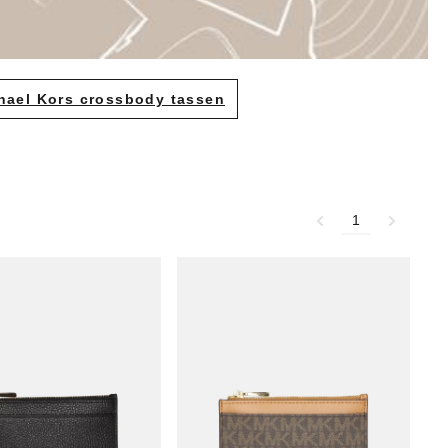
hael Kors crossbody tassen
1