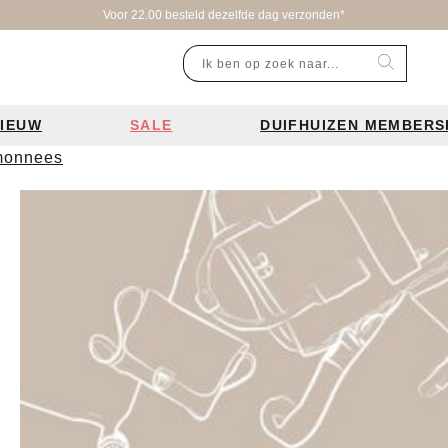
zonden*
IEUW
SALE
DUIFHUIZEN MEMBERS
emonnees
r categorie
Populaire merken
Inspiratie
Laptoptassen
Schooltassen
Portemonnees
en
Bear Design tassen
Bruiloft tren
ssen
Charm London tassen
De leukste 
en
Coach tassen
Losse schou
y tassen
Enrico Benetti tassen
Personalisat
Guess tassen
Verzorging va