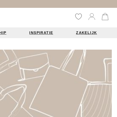
HIP
INSPIRATIE
ZAKELIJK
Reistassen
Accessoires
Fashion items
ds 2026
Bag Charms
derbanden
ie
n je leren tas