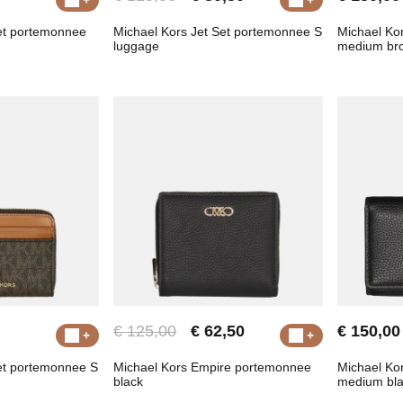
Set portemonnee
Michael Kors Jet Set portemonnee S
Michael Ko
luggage
medium br
€ 125,00
€ 62,50
€ 150,00
et portemonnee S
Michael Kors Empire portemonnee
Michael Ko
black
medium bl