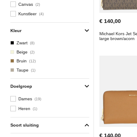
Canvas
(2)
Kunstleer
(4)
€ 140,00
Kleur
Michael Kors Jet 
large brown/acorn
Zwart
(8)
Beige
(2)
Bruin
(12)
Taupe
(1)
Doelgroep
Dames
(19)
Heren
(1)
Soort sluiting
€ 140,00