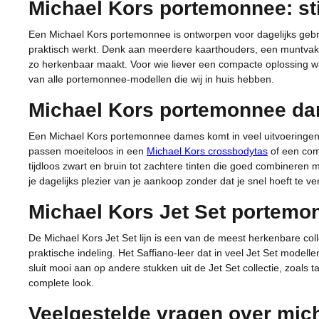
Michael Kors portemonnee: stij
Een Michael Kors portemonnee is ontworpen voor dagelijks gebruik
praktisch werkt. Denk aan meerdere kaarthouders, een muntvak m
zo herkenbaar maakt. Voor wie liever een compacte oplossing wi
van alle portemonnee-modellen die wij in huis hebben.
Michael Kors portemonnee da
Een Michael Kors portemonnee dames komt in veel uitvoeringen. 
passen moeiteloos in een
Michael Kors crossbodytas
of een com
tijdloos zwart en bruin tot zachtere tinten die goed combineren
je dagelijks plezier van je aankoop zonder dat je snel hoeft te v
Michael Kors Jet Set portemon
De Michael Kors Jet Set lijn is een van de meest herkenbare co
praktische indeling. Het Saffiano-leer dat in veel Jet Set modell
sluit mooi aan op andere stukken uit de Jet Set collectie, zoals 
complete look.
Veelgestelde vragen over mic