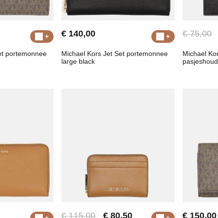
€ 140,00
€ 75,00
Set portemonnee
Michael Kors Jet Set portemonnee
Michael Kor
large black
pasjeshoud
€ 115,00
€ 80,50
€ 150,00