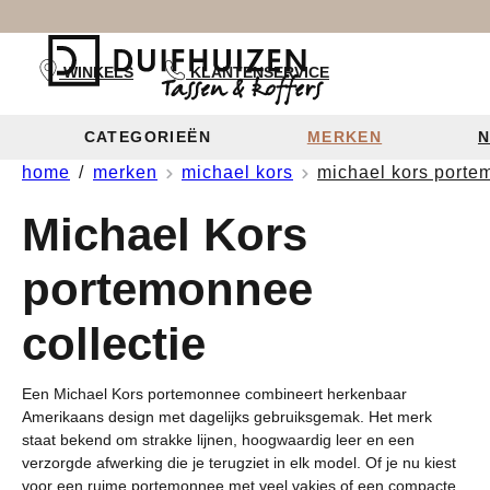
Voor 22.00 besteld dezelfde dag ver
oekopdracht
Ga naar de hoofdnavigatie
WINKELS
KLANTENSERVICE
CATEGORIEËN
MERKEN
N
home
merken
michael kors
michael kors port
Tassen pe
Tassen
Koffers
Rugzakken
Michael Kors
Alle tass
portemonnee
Buidelta
collectie
Handtass
Een Michael Kors portemonnee combineert herkenbaar
Crossbod
Amerikaans design met dagelijks gebruiksgemak. Het merk
staat bekend om strakke lijnen, hoogwaardig leer en een
Clutches
verzorgde afwerking die je terugziet in elk model. Of je nu kiest
voor een ruime portemonnee met veel vakjes of een compacte