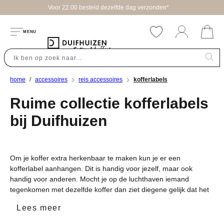
eld dezelfde dag verzonden*
hoofdinhoud
MENU
home
accessoires
reis accessoires
kofferlabels
Ruime collectie kofferlabels
bij Duifhuizen
Om je koffer extra herkenbaar te maken kun je er een
kofferlabel aanhangen. Dit is handig voor jezelf, maar ook
handig voor anderen. Mocht je op de luchthaven iemand
tegenkomen met dezelfde koffer dan ziet diegene gelijk dat het
zijn of haar koffer niet is. En wanneer je koffer kwijtraakt en op
Lees meer
het label staat je naam en adres, is de koffer ook sneller te
achterhalen. Kofferlabels zijn er van verschillende merken en in