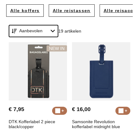
verschillende kleuren.
Alle koffers
Alle reistassen
Alle reisacce
Aanbevolen
19 artikelen
NEW IN
€ 7,95
€ 16,00
DTK Kofferlabel 2 piece
Samsonite Revolution
black/copper
kofferlabel midnight blue