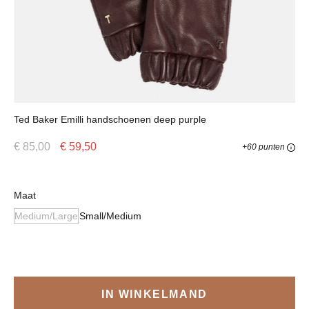
Ted Baker Emilli handschoenen deep purple
€ 85,00
€ 59,50
+60 punten
Selecteer
Maat
Medium/Large
Small/Medium
(Deze optie is momenteel niet beschikbaar.)
IN WINKELMAND