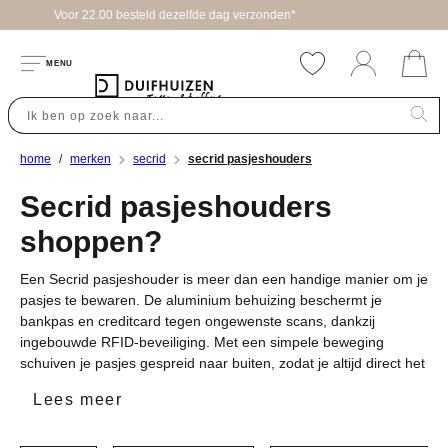
zonden*
hoofdinhoud
MENU
home
merken
secrid
secrid pasjeshouders
Secrid pasjeshouders
shoppen?
Een Secrid pasjeshouder is meer dan een handige manier om je
pasjes te bewaren. De aluminium behuizing beschermt je
bankpas en creditcard tegen ongewenste scans, dankzij
ingebouwde RFID-beveiliging. Met een simpele beweging
schuiven je pasjes gespreid naar buiten, zodat je altijd direct het
juiste pasje pakt. De collectie loopt uiteen van compacte
Lees meer
cardprotectors tot uitgebreidere modellen met ruimte voor
biljetten en muntgeld. Elk model is gemaakt van duurzame
materialen die dagelijks gebruik aankunnen, en je kiest uit een