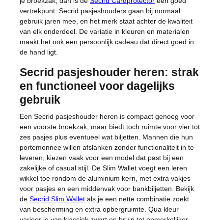
je broekzak, dan is de
Secrid Cardprotector
een goed
vertrekpunt. Secrid pasjeshouders gaan bij normaal
gebruik jaren mee, en het merk staat achter de kwaliteit
van elk onderdeel. De variatie in kleuren en materialen
maakt het ook een persoonlijk cadeau dat direct goed in
de hand ligt.
Secrid pasjeshouder heren: strak
en functioneel voor dagelijks
gebruik
Een Secrid pasjeshouder heren is compact genoeg voor
een voorste broekzak, maar biedt toch ruimte voor vier tot
zes pasjes plus eventueel wat biljetten. Mannen die hun
portemonnee willen afslanken zonder functionaliteit in te
leveren, kiezen vaak voor een model dat past bij een
zakelijke of casual stijl. De Slim Wallet voegt een leren
wikkel toe rondom de aluminium kern, met extra vakjes
voor pasjes en een middenvak voor bankbiljetten. Bekijk
de
Secrid Slim Wallet
als je een nette combinatie zoekt
van bescherming en extra opbergruimte. Qua kleur
varieer je van klassiek zwart en bruin tot opmerkelijker