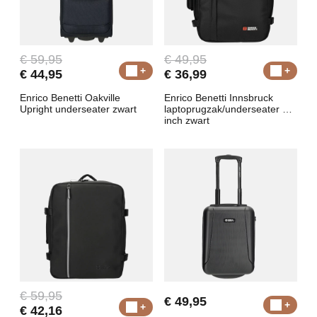
€ 59,95
€ 49,95
€ 44,95
€ 36,99
Enrico Benetti Oakville
Enrico Benetti Innsbruck
Upright underseater zwart
laptoprugzak/underseater 17
inch zwart
€ 59,95
€ 49,95
€ 42,16