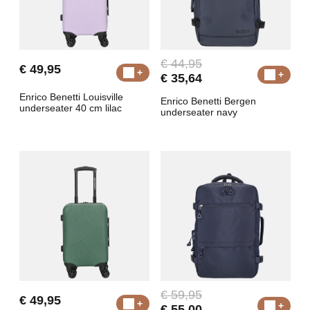
€ 44,95
€ 49,95
€ 35,64
Enrico Benetti Louisville
Enrico Benetti Bergen
underseater 40 cm lilac
underseater navy
€ 59,95
€ 49,95
€ 55,00