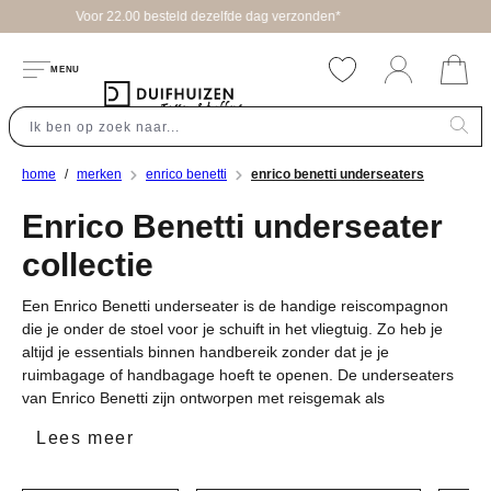
nden*
hoofdinhoud
MENU
home
merken
enrico benetti
enrico benetti underseaters
Enrico Benetti underseater
collectie
Een Enrico Benetti underseater is de handige reiscompagnon
die je onder de stoel voor je schuift in het vliegtuig. Zo heb je
altijd je essentials binnen handbereik zonder dat je je
ruimbagage of handbagage hoeft te openen. De underseaters
van Enrico Benetti zijn ontworpen met reisgemak als
vertrekpunt: de afmetingen zijn afgestemd op de gangbare
Lees meer
vliegtuigvereisten voor een persoonlijk item, de ritsen lopen
soepel en de indeling is praktisch. Of je nu een dagtrip maakt of
een langer verblijf plant, een underseater zorgt ervoor dat je