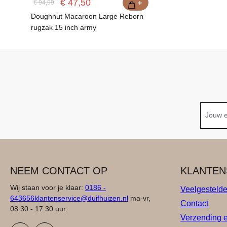
€ 47,50
€ 94,99
+
Doughnut Macaroon Large Reborn
rugzak 15 inch army
NEEM CONTACT OP
KLANTEN
Wij staan voor je klaar:
0186 -
Veelgesteld
643656
klantenservice@duifhuizen.nl
ma-vr,
Contact
08.30 - 17.30 uur.
Verzending 