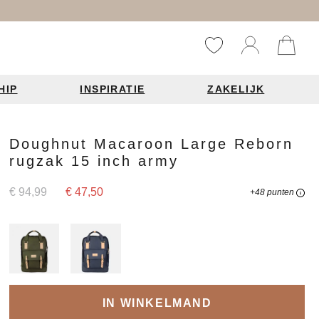
HIP
INSPIRATIE
ZAKELIJK
Reistassen
Accessoires
Fashion items
Doughnut Macaroon Large Reborn
rugzak 15 inch army
ds 2026
€ 94,99
€ 47,50
+48 punten
Bag Charms
derbanden
ie
n je leren tas
IN WINKELMAND