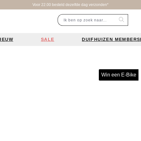
Voor 22.00 besteld dezelfde dag verzonden*
IEUW
SALE
DUIFHUIZEN MEMBERS
r categorie
Populaire merken
Inspiratie
Laptoptassen
Schooltassen
Portemonnees
en
Bear Design tassen
Bruiloft tren
Win een E-Bike
ssen
Charm London tassen
De leukste 
en
Coach tassen
Losse schou
y tassen
Enrico Benetti tassen
Personalisat
Guess tassen
Verzorging va