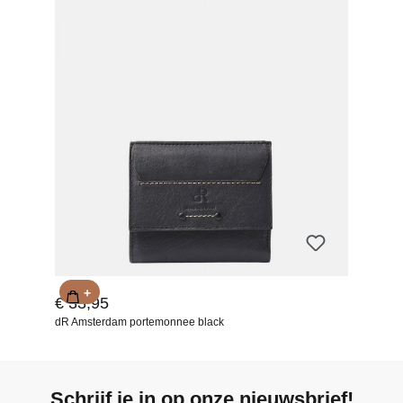
+
€ 33,95
dR Amsterdam portemonnee black
Schrijf je in op onze nieuwsbrief!