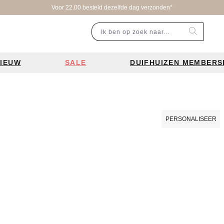
Voor 22.00 besteld dezelfde dag verzonden*
IEUW
SALE
DUIFHUIZEN MEMBERS
r categorie
Populaire merken
Inspiratie
Laptoptassen
Schooltassen
Portemonnees
en
Bear Design tassen
Bruiloft tren
PERSONALISEER
ssen
Charm London tassen
De leukste 
en
Coach tassen
Losse schou
y tassen
Enrico Benetti tassen
Personalisat
Guess tassen
Verzorging va