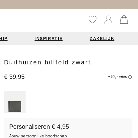
HIP
INSPIRATIE
ZAKELIJK
Reistassen
Accessoires
Fashion items
Duifhuizen billfold zwart
ds 2026
€ 39,95
+40 punten
Bag Charms
derbanden
ie
Personaliseren € 4,95
n je leren tas
Jouw persoonlijke boodschap