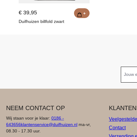
€ 39,95
+
Duifhuizen billfold zwart
NEEM CONTACT OP
KLANTEN
Wij staan voor je klaar:
0186 -
Veelgesteld
643656
klantenservice@duifhuizen.nl
ma-vr,
Contact
08.30 - 17.30 uur.
Verzending 