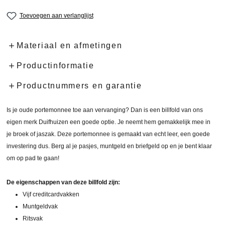
Toevoegen aan verlanglijst
Materiaal en afmetingen
Productinformatie
Productnummers en garantie
Is je oude portemonnee toe aan vervanging? Dan is een billfold van ons
eigen merk Duifhuizen een goede optie. Je neemt hem gemakkelijk mee in
je broek of jaszak. Deze portemonnee is gemaakt van echt leer, een goede
investering dus. Berg al je pasjes, muntgeld en briefgeld op en je bent klaar
om op pad te gaan!
De eigenschappen van deze billfold zijn:
Vijf creditcardvakken
Muntgeldvak
Ritsvak