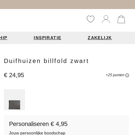
HIP
INSPIRATIE
ZAKELIJK
Reistassen
Accessoires
Fashion items
Duifhuizen billfold zwart
ds 2026
€ 24,95
+25 punten
Bag Charms
derbanden
ie
Personaliseren € 4,95
n je leren tas
Jouw persoonlijke boodschap