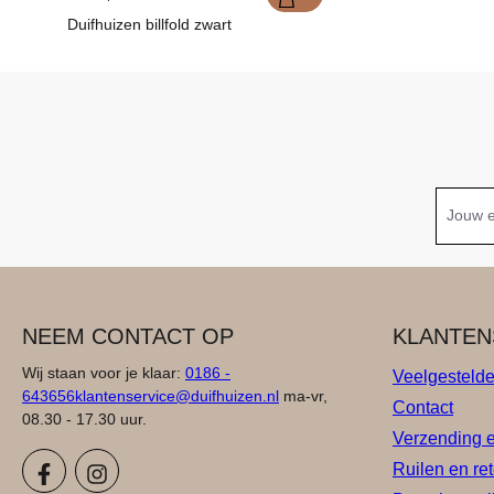
Duifhuizen billfold zwart
NEEM CONTACT OP
KLANTEN
Wij staan voor je klaar:
0186 -
Veelgesteld
643656
klantenservice@duifhuizen.nl
ma-vr,
Contact
08.30 - 17.30 uur.
Verzending 
Ruilen en re