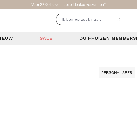
Voor 22.00 besteld dezelfde dag verzonden*
IEUW
SALE
DUIFHUIZEN MEMBERS
r categorie
Populaire merken
Inspiratie
Laptoptassen
Schooltassen
Portemonnees
en
Bear Design tassen
Bruiloft tren
PERSONALISEER
ssen
Charm London tassen
De leukste 
en
Coach tassen
Losse schou
y tassen
Enrico Benetti tassen
Personalisat
Guess tassen
Verzorging va