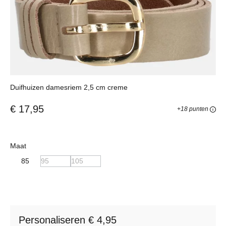
Duifhuizen damesriem 2,5 cm creme
€ 17,95
+18 punten
Selecteer
Maat
(Deze optie is momenteel niet beschikbaar.)
(Deze optie is momenteel niet beschikbaar.)
85
95
105
Personaliseren € 4,95