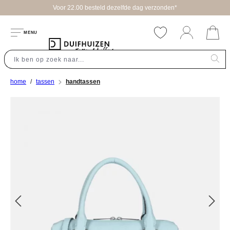
Voor 22.00 besteld dezelfde dag verzonden*
hoofdinhoud
MENU
home
tassen
handtassen
Afbeeldingengalerij overslaan