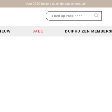
Voor 22.00 besteld dezelfde dag verzonden*
IEUW
SALE
DUIFHUIZEN MEMBERS
r categorie
Populaire merken
Inspiratie
Laptoptassen
Schooltassen
Portemonnees
en
Bear Design tassen
Bruiloft tren
ssen
Charm London tassen
De leukste 
en
Coach tassen
Losse schou
y tassen
Enrico Benetti tassen
Personalisat
Guess tassen
Verzorging va