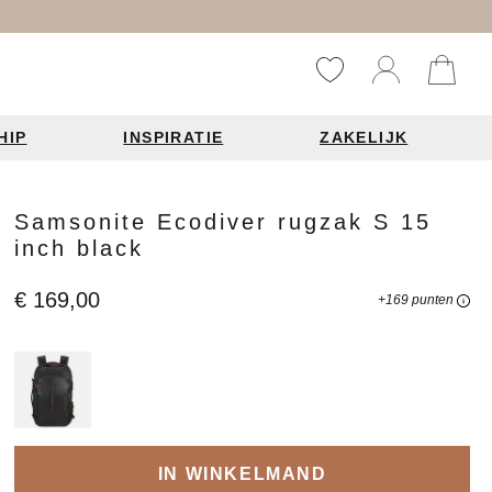
HIP
INSPIRATIE
ZAKELIJK
Reistassen
Accessoires
Fashion items
Samsonite Ecodiver rugzak S 15
inch black
ds 2026
€ 169,00
+169 punten
Bag Charms
derbanden
ie
n je leren tas
IN WINKELMAND