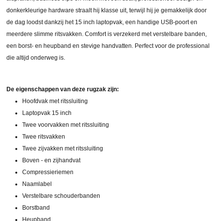
donkerkleurige hardware straalt hij klasse uit, terwijl hij je gemakkelijk door
de dag loodst dankzij het 15 inch laptopvak, een handige USB-poort en
meerdere slimme ritsvakken. Comfort is verzekerd met verstelbare banden,
een borst- en heupband en stevige handvatten. Perfect voor de professional
die altijd onderweg is.
De eigenschappen van deze rugzak zijn:
Hoofdvak met ritssluiting
Laptopvak 15 inch
Twee voorvakken met ritssluiting
Twee ritsvakken
Twee zijvakken met ritssluiting
Boven - en zijhandvat
Compressieriemen
Naamlabel
Verstelbare schouderbanden
Borstband
Heupband