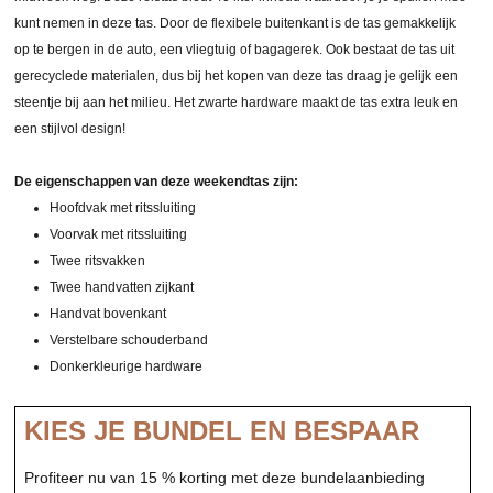
kunt nemen in deze tas. Door de flexibele buitenkant is de tas gemakkelijk
op te bergen in de auto, een vliegtuig of bagagerek. Ook bestaat de tas uit
gerecyclede materialen, dus bij het kopen van deze tas draag je gelijk een
steentje bij aan het milieu. Het zwarte hardware maakt de tas extra leuk en
een stijlvol design!
De eigenschappen van deze weekendtas zijn:
Hoofdvak met ritssluiting
Voorvak met ritssluiting
Twee ritsvakken
Twee handvatten zijkant
Handvat bovenkant
Verstelbare schouderband
Donkerkleurige hardware
KIES JE BUNDEL EN BESPAAR
Profiteer nu van 15 % korting met deze bundelaanbieding