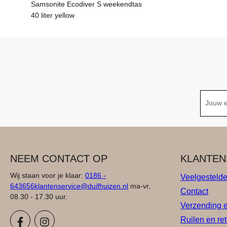
Samsonite Ecodiver S weekendtas
40 liter yellow
NEEM CONTACT OP
KLANTEN
Wij staan voor je klaar:
0186 -
Veelgesteld
643656
klantenservice@duifhuizen.nl
ma-vr,
Contact
08.30 - 17.30 uur.
Verzending 
Ruilen en re