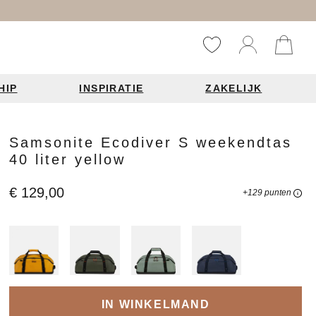
HIP
INSPIRATIE
ZAKELIJK
Reistassen
Accessoires
Fashion items
Samsonite Ecodiver S weekendtas
40 liter yellow
ds 2026
€ 129,00
+129 punten
Bag Charms
derbanden
ie
n je leren tas
IN WINKELMAND