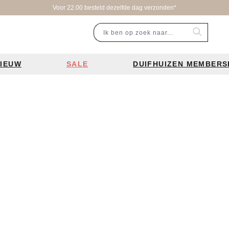
Voor 22.00 besteld dezelfde dag verzonden*
IEUW
SALE
DUIFHUIZEN MEMBERS
r categorie
Populaire merken
Inspiratie
Laptoptassen
Schooltassen
Portemonnees
en
Bear Design tassen
Bruiloft tren
ssen
Charm London tassen
De leukste 
en
Coach tassen
Losse schou
y tassen
Enrico Benetti tassen
Personalisat
Guess tassen
Verzorging va