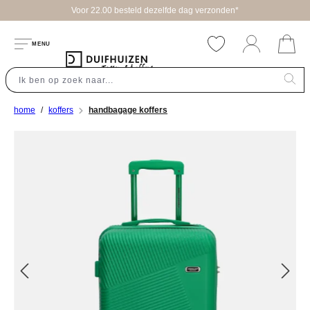
Voor 22.00 besteld dezelfde dag verzonden*
hoofdinhoud
MENU
home
koffers
handbagage koffers
Afbeeldingengalerij overslaan