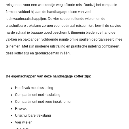
reisgenoot voor een weekendje weg of korte reis. Dankzij het compacte
formaat voldoet hij aan de handbagage-eisen van veel
luchtvaartmaatschappijen. De vier soepel rollende wielen en de
uitschuifbare trekstang zorgen voor optimaal reiscomfort, terwijl de stevige
harde schaal je bagage goed beschermt. Binnenin bieden de handige
vakken en pakbanden voldoende ruimte om je spullen georganiseerd mee
te nemen. Met zijn moderne uitstraling en praktische indeling combineert
deze koffer stijl en gebruiksgemak in één.
De eigenschappen van deze handbagage koffer zijn:
Hoofdvak met ritssluiting
Compartiment met ritssluiting
Compartiment met twee inpakriemen
Ritsvak
Uitschuifbare trekstang
Vier wielen