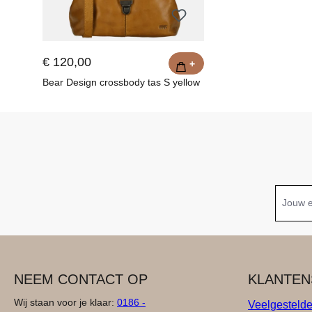
€ 120,00
+
Bear Design crossbody tas S yellow
NEEM CONTACT OP
KLANTEN
Wij staan voor je klaar:
0186 -
Veelgesteld