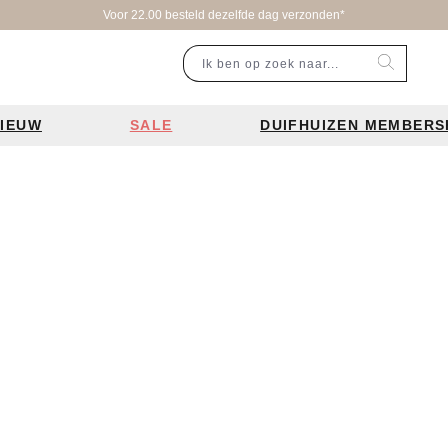
Voor 22.00 besteld dezelfde dag verzonden*
IEUW
SALE
DUIFHUIZEN MEMBERS
r categorie
Populaire merken
Inspiratie
Laptoptassen
Schooltassen
Portemonnees
en
Bear Design tassen
Bruiloft tren
ssen
Charm London tassen
De leukste 
en
Coach tassen
Losse schou
y tassen
Enrico Benetti tassen
Personalisat
Guess tassen
Verzorging va