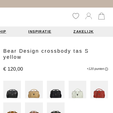
HIP
INSPIRATIE
ZAKELIJK
Reistassen
Accessoires
Fashion items
Bear Design crossbody tas S
yellow
ds 2026
€ 120,00
+120 punten
Bag Charms
derbanden
ie
n je leren tas