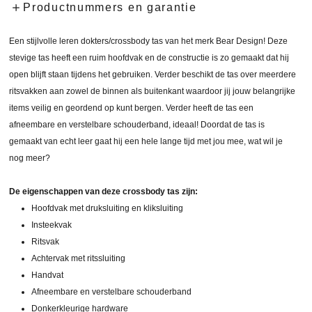
Productnummers en garantie
Een stijlvolle leren dokters/crossbody tas van het merk Bear Design! Deze
stevige tas heeft een ruim hoofdvak en de constructie is zo gemaakt dat hij
open blijft staan tijdens het gebruiken. Verder beschikt de tas over meerdere
ritsvakken aan zowel de binnen als buitenkant waardoor jij jouw belangrijke
items veilig en geordend op kunt bergen. Verder heeft de tas een
afneembare en verstelbare schouderband, ideaal! Doordat de tas is
gemaakt van echt leer gaat hij een hele lange tijd met jou mee, wat wil je
nog meer?
De eigenschappen van deze crossbody tas zijn:
Hoofdvak met druksluiting en kliksluiting
Insteekvak
Ritsvak
Achtervak met ritssluiting
Handvat
Afneembare en verstelbare schouderband
Donkerkleurige hardware