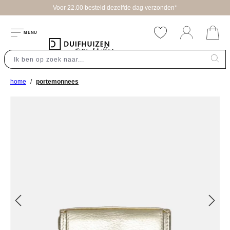
Voor 22.00 besteld dezelfde dag verzonden*
hoofdinhoud
MENU
home
portemonnees
Afbeeldingengalerij overslaan