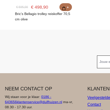
€ 498,90
€ 595,00
+
Bric's Bellagio trolley reiskoffer 70,5
cm olive
NEEM CONTACT OP
KLANTEN
Wij staan voor je klaar:
0186 -
Veelgesteld
643656
klantenservice@duifhuizen.nl
ma-vr,
Contact
08.30 - 17.30 uur.