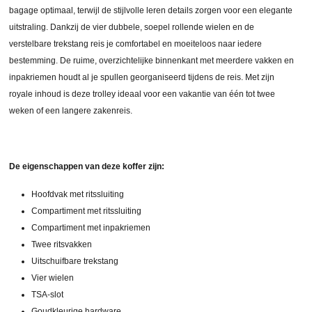
bagage optimaal, terwijl de stijlvolle leren details zorgen voor een elegante
uitstraling. Dankzij de vier dubbele, soepel rollende wielen en de
verstelbare trekstang reis je comfortabel en moeiteloos naar iedere
bestemming. De ruime, overzichtelijke binnenkant met meerdere vakken en
inpakriemen houdt al je spullen georganiseerd tijdens de reis. Met zijn
royale inhoud is deze trolley ideaal voor een vakantie van één tot twee
weken of een langere zakenreis.
De eigenschappen van deze koffer zijn:
Hoofdvak met ritssluiting
Compartiment met ritssluiting
Compartiment met inpakriemen
Twee ritsvakken
Uitschuifbare trekstang
Vier wielen
TSA-slot
Goudkleurige hardware