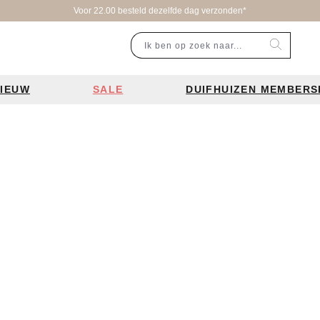
Voor 22.00 besteld dezelfde dag verzonden*
IEUW
SALE
DUIFHUIZEN MEMBERS
r categorie
Populaire merken
Inspiratie
Laptoptassen
Schooltassen
Portemonnees
en
Bear Design tassen
Bruiloft tren
ssen
Charm London tassen
De leukste 
en
Coach tassen
Losse schou
y tassen
Enrico Benetti tassen
Personalisat
Guess tassen
Verzorging va