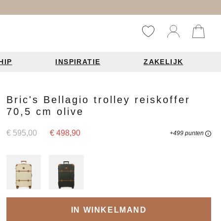
HIP
INSPIRATIE
ZAKELIJK
Reistassen
Accessoires
Fashion items
Bric's Bellagio trolley reiskoffer
70,5 cm olive
ds 2026
€ 595,00
€ 498,90
+499 punten
Bag Charms
derbanden
ie
n je leren tas
IN WINKELMAND