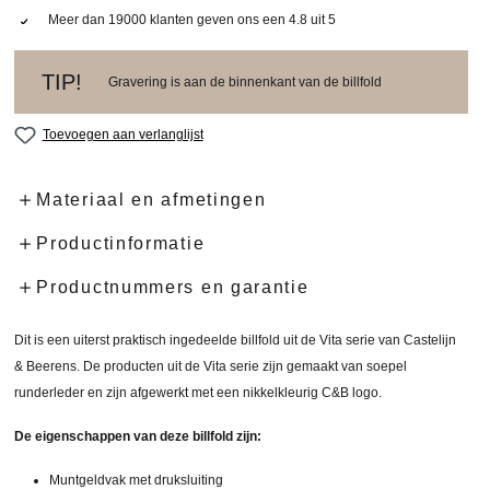
Meer dan 19000 klanten geven ons een 4.8 uit 5
TIP!
Gravering is aan de binnenkant van de billfold
Toevoegen aan verlanglijst
Materiaal en afmetingen
Productinformatie
Productnummers en garantie
Dit is een uiterst praktisch ingedeelde billfold uit de Vita serie van Castelijn
& Beerens. De producten uit de Vita serie zijn gemaakt van soepel
runderleder en zijn afgewerkt met een nikkelkleurig C&B logo.
De eigenschappen van deze billfold zijn:
Muntgeldvak met druksluiting