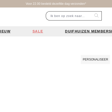
Voor 22.00 besteld dezelfde dag verzonden*
IEUW
SALE
DUIFHUIZEN MEMBERS
r categorie
Populaire merken
Inspiratie
Laptoptassen
Schooltassen
Portemonnees
en
Bear Design tassen
Bruiloft tren
PERSONALISEER
ssen
Charm London tassen
De leukste 
en
Coach tassen
Losse schou
y tassen
Enrico Benetti tassen
Personalisat
Guess tassen
Verzorging va