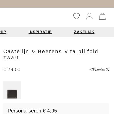
HIP
INSPIRATIE
ZAKELIJK
Reistassen
Accessoires
Fashion items
Castelijn & Beerens Vita billfold
zwart
ds 2026
€ 79,00
+79 punten
Bag Charms
derbanden
ie
n je leren tas
Personaliseren € 4,95