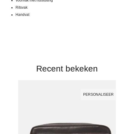
Voorvak met ritssluiting
Ritsvak
Handvat
Recent bekeken
PERSONALISEER