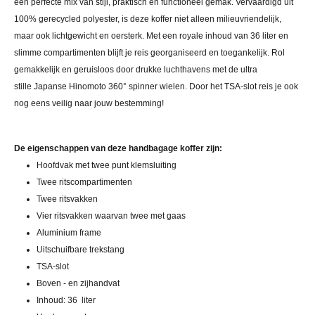
een perfecte mix van stijl, praktisch en functioneel gemak. Vervaardigd uit
100% gerecycled polyester, is deze koffer niet alleen milieuvriendelijk,
maar ook lichtgewicht en oersterk. Met een royale inhoud van 36 liter en
slimme compartimenten blijft je reis georganiseerd en toegankelijk. Rol
gemakkelijk en geruisloos door drukke luchthavens met de ultra
stille
Japanse Hinomoto 360° spinner wielen. Door het TSA-slot reis je ook
nog eens veilig naar jouw bestemming!
De eigenschappen van deze handbagage koffer zijn:
Hoofdvak met twee punt klemsluiting
Twee ritscompartimenten
Twee ritsvakken
Vier ritsvakken waarvan twee met gaas
Aluminium frame
Uitschuifbare trekstang
TSA-slot
Boven - en zijhandvat
Inhoud: 36 liter