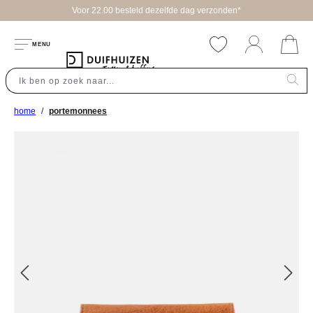
Voor 22.00 besteld dezelfde dag verzonden*
hoofdinhoud
MENU
home
portemonnees
Afbeeldingengalerij overslaan