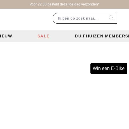
Voor 22.00 besteld dezelfde dag verzonden*
IEUW
SALE
DUIFHUIZEN MEMBERS
r categorie
Populaire merken
Inspiratie
Laptoptassen
Schooltassen
Portemonnees
en
Bear Design tassen
Bruiloft tren
Win een E-Bike
ssen
Charm London tassen
De leukste 
en
Coach tassen
Losse schou
y tassen
Enrico Benetti tassen
Personalisat
Guess tassen
Verzorging va