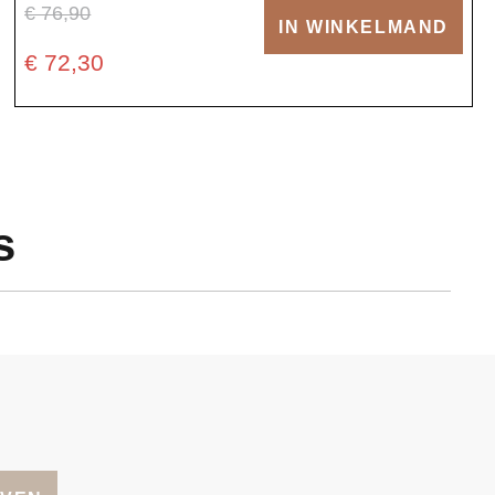
€ 76,90
IN WINKELMAND
€ 72,30
s