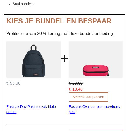
Vast handvat
KIES JE BUNDEL EN BESPAAR
Profiteer nu van 20 % korting met deze bundelaanbieding
+
€ 53,90
€ 23,00
€ 18,40
Selectie aanpassen
Eastpak Day Pak'r rugzak triple
Eastpak Oval penetui strawberry
denim
pink