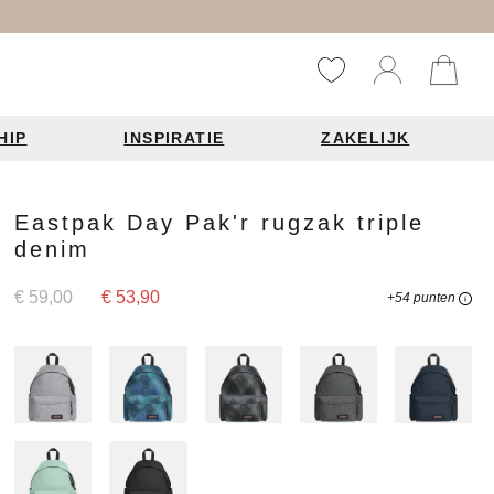
HIP
INSPIRATIE
ZAKELIJK
Reistassen
Accessoires
Fashion items
Eastpak Day Pak'r rugzak triple
denim
ds 2026
€ 59,00
€ 53,90
+54 punten
Bag Charms
derbanden
ie
n je leren tas