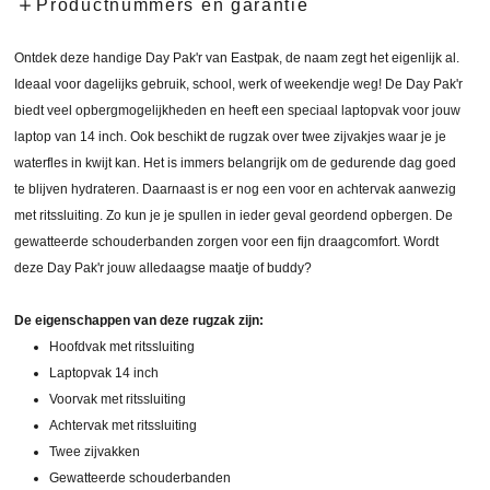
Productnummers en garantie
Ontdek deze handige Day Pak'r van Eastpak, de naam zegt het eigenlijk al.
Ideaal voor dagelijks gebruik, school, werk of weekendje weg! De Day Pak'r
biedt veel opbergmogelijkheden en heeft een speciaal laptopvak voor jouw
laptop van 14 inch. Ook beschikt de rugzak over twee zijvakjes waar je je
waterfles in kwijt kan. Het is immers belangrijk om de gedurende dag goed
te blijven hydrateren. Daarnaast is er nog een voor en achtervak aanwezig
met ritssluiting. Zo kun je je spullen in ieder geval geordend opbergen. De
gewatteerde schouderbanden zorgen voor een fijn draagcomfort. Wordt
deze Day Pak'r jouw alledaagse maatje of buddy?
De eigenschappen van deze rugzak zijn:
Hoofdvak met ritssluiting
Laptopvak 14 inch
Voorvak met ritssluiting
Achtervak met ritssluiting
Twee zijvakken
Gewatteerde schouderbanden