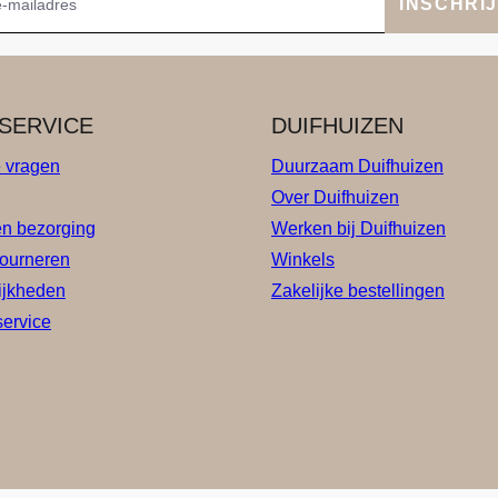
INSCHRI
SERVICE
DUIFHUIZEN
e vragen
Duurzaam Duifhuizen
Over Duifhuizen
en bezorging
Werken bij Duifhuizen
tourneren
Winkels
ijkheden
Zakelijke bestellingen
service