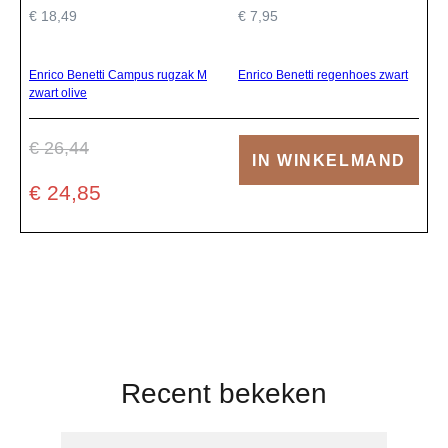
€ 18,49
€ 7,95
Enrico Benetti Campus rugzak M
Enrico Benetti regenhoes zwart
zwart olive
€ 26,44
IN WINKELMAND
€ 24,85
Recent bekeken