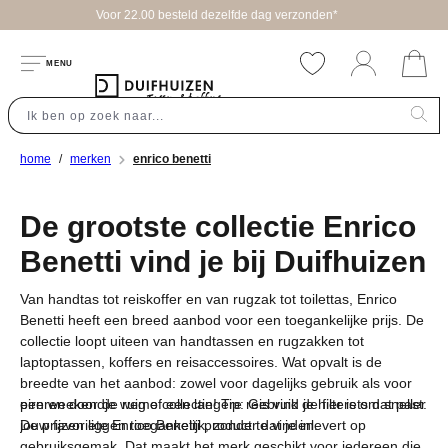
eld dezelfde dag verzonden*
hoofdinhoud
MENU
home
merken
enrico benetti
De grootste collectie Enrico
Benetti vind je bij Duifhuizen
Van handtas tot reiskoffer en van rugzak tot toilettas, Enrico
Benetti heeft een breed aanbod voor een toegankelijke prijs. De
collectie loopt uiteen van handtassen en rugzakken tot
laptoptassen, koffers en reisaccessoires. Wat opvalt is de
breedte van het aanbod: zowel voor dagelijks gebruik als voor
een weekendje weg of een langere reis vind je hier iets dat past.
pireren door de ruime collectie! Tip: Gebruik de filters om sneller
De prijzen liggen toegankelijk, zonder dat je inlevert op
jouw favoriete Enrico Benetti product te vinden.
gebruiksgemak. Dat maakt het merk geschikt voor iedereen die