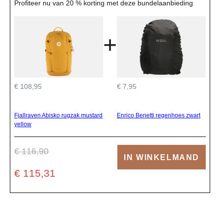
Profiteer nu van 20 % korting met deze bundelaanbieding
+
€ 108,95
€ 7,95
Fjallraven Abisko rugzak mustard
Enrico Benetti regenhoes zwart
yellow
€ 116,90
IN WINKELMAND
€ 115,31