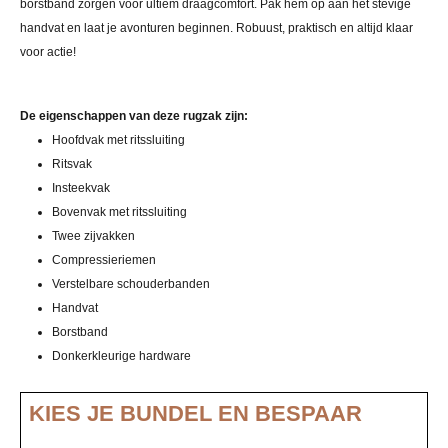
borstband zorgen voor ultiem draagcomfort. Pak hem op aan het stevige
handvat en laat je avonturen beginnen. Robuust, praktisch en altijd klaar
voor actie!
De eigenschappen van deze rugzak zijn:
Hoofdvak met ritssluiting
Ritsvak
Insteekvak
Bovenvak met ritssluiting
Twee zijvakken
Compressieriemen
Verstelbare schouderbanden
Handvat
Borstband
Donkerkleurige hardware
KIES JE BUNDEL EN BESPAAR