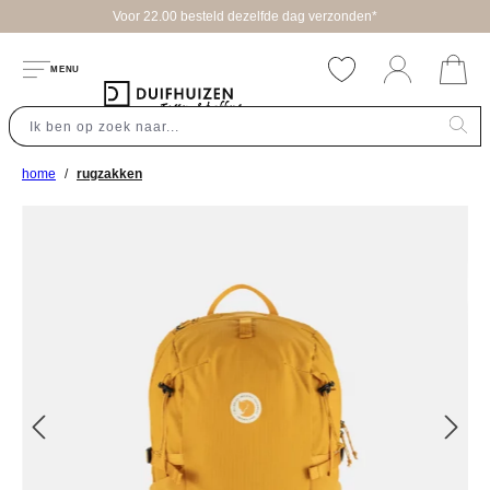
Voor 22.00 besteld dezelfde dag verzonden*
hoofdinhoud
MENU
home
rugzakken
Afbeeldingengalerij overslaan