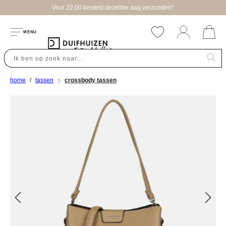
Voor 22.00 besteld dezelfde dag verzonden*
hoofdinhoud
MENU
home
tassen
crossbody tassen
Afbeeldingengalerij overslaan