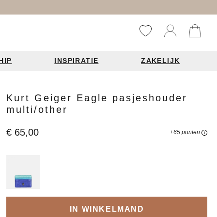
HIP
INSPIRATIE
ZAKELIJK
Reistassen
Accessoires
Fashion items
Kurt Geiger Eagle pasjeshouder
multi/other
ds 2026
€ 65,00
+65 punten
Bag Charms
derbanden
ie
n je leren tas
IN WINKELMAND