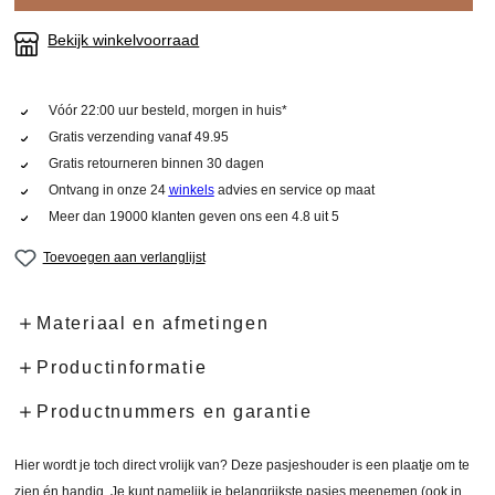
Bekijk winkelvoorraad
Vóór 22:00 uur besteld, morgen in huis*
Gratis verzending vanaf 49.95
Gratis retourneren binnen 30 dagen
Ontvang in onze 24
winkels
advies en service op maat
Meer dan 19000 klanten geven ons een 4.8 uit 5
Toevoegen aan verlanglijst
Materiaal en afmetingen
Productinformatie
Productnummers en garantie
Hier wordt je toch direct vrolijk van? Deze pasjeshouder is een plaatje om te
zien én handig. Je kunt namelijk je belangrijkste pasjes meenemen (ook in