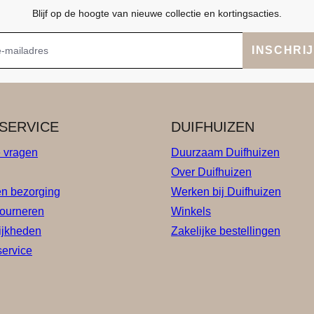
Blijf op de hoogte van nieuwe collectie en kortingsacties.
INSCHRI
SERVICE
DUIFHUIZEN
e vragen
Duurzaam Duifhuizen
Over Duifhuizen
en bezorging
Werken bij Duifhuizen
tourneren
Winkels
ijkheden
Zakelijke bestellingen
service