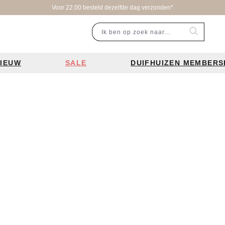
Voor 22.00 besteld dezelfde dag verzonden*
IEUW
SALE
DUIFHUIZEN MEMBERS
r categorie
Populaire merken
Inspiratie
Laptoptassen
Schooltassen
Portemonnees
en
Bear Design tassen
Bruiloft tren
ssen
Charm London tassen
De leukste 
en
Coach tassen
Losse schou
y tassen
Enrico Benetti tassen
Personalisat
Guess tassen
Verzorging va