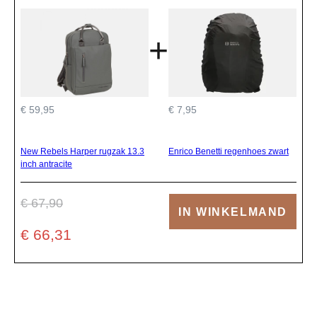
+
€ 59,95
€ 7,95
New Rebels Harper rugzak 13.3
Enrico Benetti regenhoes zwart
inch antracite
€ 67,90
IN WINKELMAND
€ 66,31