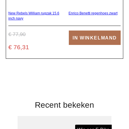
New Rebels William rugzak 15.6
Enrico Benetti regenhoes zwart
inch navy
€ 77,90
IN WINKELMAND
€ 76,31
Recent bekeken