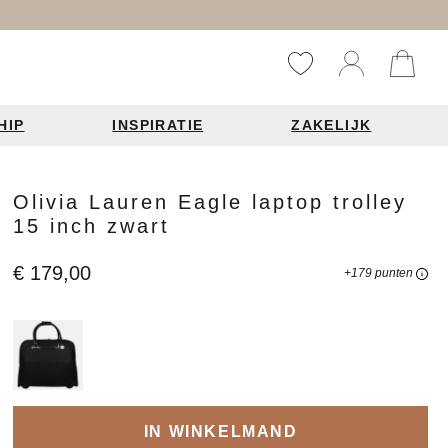
HIP
INSPIRATIE
ZAKELIJK
Reistassen
Accessoires
Fashion items
Olivia Lauren Eagle laptop trolley
15 inch zwart
ds 2026
€ 179,00
+179 punten
Bag Charms
derbanden
ie
n je leren tas
IN WINKELMAND