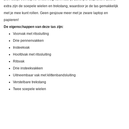
extra zijn de soepele wielen en trekstang, waardoor je de tas gemakkelijk
met je mee kunt rollen. Geen gesjouw meer met je zware laptop en
papieren!
De eigenschappen van deze tas zijn:
Voorvak met ritssluiting
Drie pennenvakken
Insteekvak
Hoofdvak met ritssluiting
Ritsvak
Drie insteekvakken
Uitneembaar vak met klittenbandsluiting
Verstelbare trekstang
Twee soepele wielen