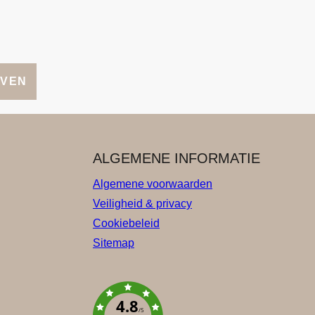
JVEN
ALGEMENE INFORMATIE
Algemene voorwaarden
Veiligheid & privacy
Cookiebeleid
Sitemap
4.8
/5