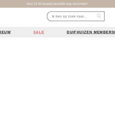
Voor 22.00 besteld dezelfde dag verzonden*
IEUW
SALE
DUIFHUIZEN MEMBERS
r categorie
Populaire merken
Inspiratie
Laptoptassen
Schooltassen
Portemonnees
en
Bear Design tassen
Bruiloft tren
ssen
Charm London tassen
De leukste 
en
Coach tassen
Losse schou
y tassen
Enrico Benetti tassen
Personalisat
Guess tassen
Verzorging va