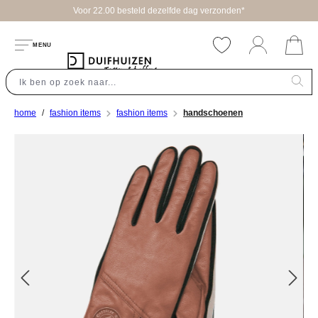
Voor 22.00 besteld dezelfde dag verzonden*
hoofdinhoud
MENU
home
fashion items
fashion items
handschoenen
Afbeeldingengalerij overslaan