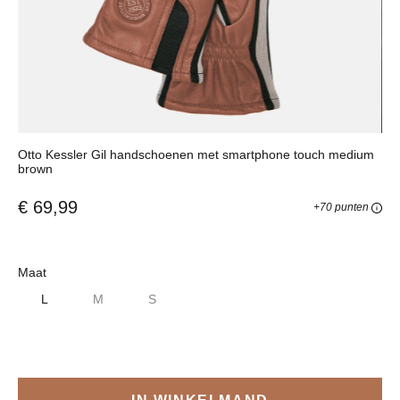
Otto Kessler Gil handschoenen met smartphone touch medium
brown
€ 69,99
+70 punten
Selecteer
Maat
L
M
S