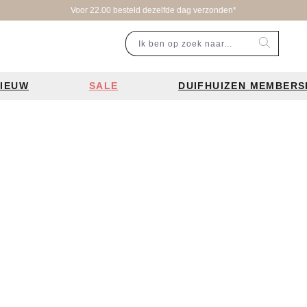
Voor 22.00 besteld dezelfde dag verzonden*
IEUW
SALE
DUIFHUIZEN MEMBERS
r categorie
Populaire merken
Inspiratie
Laptoptassen
Schooltassen
Portemonnees
en
Bear Design tassen
Bruiloft tren
ssen
Charm London tassen
De leukste 
en
Coach tassen
Losse schou
y tassen
Enrico Benetti tassen
Personalisat
Guess tassen
Verzorging va