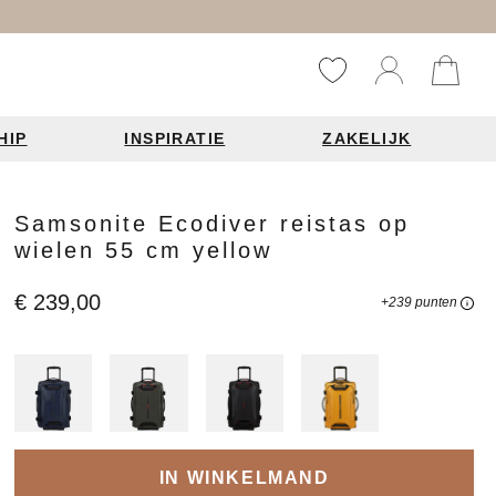
HIP
INSPIRATIE
ZAKELIJK
Reistassen
Accessoires
Fashion items
Samsonite Ecodiver reistas op
wielen 55 cm yellow
ds 2026
€ 239,00
+239 punten
Bag Charms
derbanden
ie
n je leren tas
IN WINKELMAND