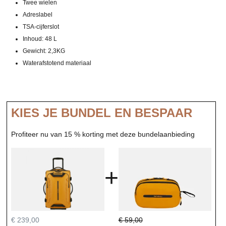
Twee wielen
Adreslabel
TSA-cijferslot
Inhoud: 48 L
Gewicht: 2,3KG
Waterafstotend materiaal
KIES JE BUNDEL EN BESPAAR
Profiteer nu van 15 % korting met deze bundelaanbieding
+
€ 239,00
€ 59,00