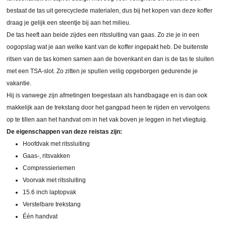
bestaat de tas uit gerecyclede materialen, dus bij het kopen van deze koffer
draag je gelijk een steentje bij aan het milieu.
De tas heeft aan beide zijdes een ritssluiting van gaas. Zo zie je in een
oogopslag wat je aan welke kant van de koffer ingepakt heb. De buitenste
ritsen van de tas komen samen aan de bovenkant en dan is de tas te sluiten
met een TSA-slot. Zo zitten je spullen veilig opgeborgen gedurende je
vakantie.
Hij is vanwege zijn afmetingen toegestaan als handbagage en is dan ook
makkelijk aan de trekstang door het gangpad heen te rijden en vervolgens
op te tillen aan het handvat om in het vak boven je leggen in het vliegtuig.
De eigenschappen van deze reistas zijn:
Hoofdvak met ritssluiting
Gaas-, ritsvakken
Compressieriemen
Voorvak met ritssluiting
15.6 inch laptopvak
Verstelbare trekstang
Één handvat