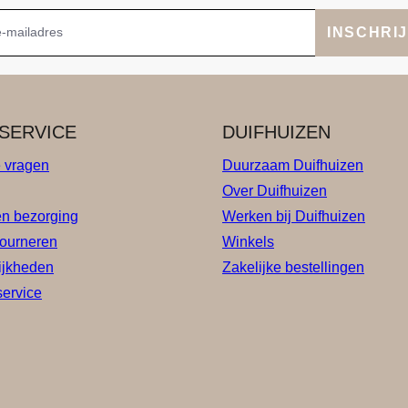
INSCHRI
SERVICE
DUIFHUIZEN
e vragen
Duurzaam Duifhuizen
Over Duifhuizen
en bezorging
Werken bij Duifhuizen
tourneren
Winkels
ijkheden
Zakelijke bestellingen
service