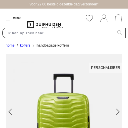
Voor 22.00 besteld dezelfde dag verzonden*
hoofdinhoud
MENU
home
koffers
handbagage koffers
Afbeeldingengalerij overslaan
PERSONALISEER