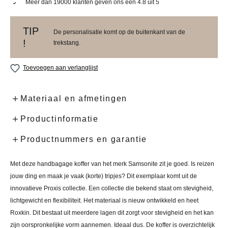
Meer dan 19000 klanten geven ons een 4.8 uit 5
TIP
De personalisatie komt op de buitenkant van de
!
trekstang.
Toevoegen aan verlanglijst
Materiaal en afmetingen
Productinformatie
Productnummers en garantie
Met deze handbagage koffer van het merk Samsonite zit je goed. Is reizen
jouw ding en maak je vaak (korte) tripjes? Dit exemplaar komt uit de
innovatieve Proxis collectie. Een collectie die bekend staat om stevigheid,
lichtgewicht en flexibiliteit. Het materiaal is nieuw ontwikkeld en heet
Roxkin. Dit bestaat uit meerdere lagen dit zorgt voor stevigheid en het kan
zijn oorspronkelijke vorm aannemen. Ideaal dus. De koffer is overzichtelijk