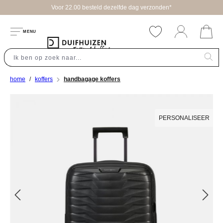
Voor 22.00 besteld dezelfde dag verzonden*
hoofdinhoud
MENU
home
koffers
handbagage koffers
Afbeeldingengalerij overslaan
PERSONALISEER