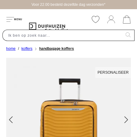
Voor 22.00 besteld dezelfde dag verzonden*
hoofdinhoud
MENU
home
koffers
handbagage koffers
Afbeeldingengalerij overslaan
PERSONALISEER