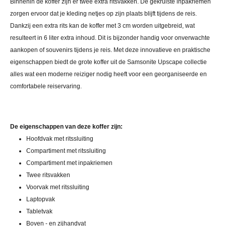
Binnenin de koffer zijn er twee extra ritsvakken. De gekruiste inpakriemen
zorgen ervoor dat je kleding netjes op zijn plaats blijft tijdens de reis.
Dankzij een extra rits kan de koffer met 3 cm worden uitgebreid, wat
resulteert in 6 liter extra inhoud. Dit is bijzonder handig voor onverwachte
aankopen of souvenirs tijdens je reis. Met deze innovatieve en praktische
eigenschappen biedt de grote koffer uit de Samsonite Upscape collectie
alles wat een moderne reiziger nodig heeft voor een georganiseerde en
comfortabele reiservaring.
De eigenschappen van deze koffer zijn:
Hoofdvak met ritssluiting
Compartiment met ritssluiting
Compartiment met inpakriemen
Twee ritsvakken
Voorvak met ritssluiting
Laptopvak
Tabletvak
Boven - en zijhandvat