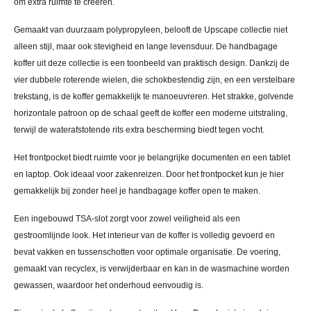
om extra ruimte te creëren.
Gemaakt van duurzaam polypropyleen, belooft de Upscape collectie niet
alleen stijl, maar ook stevigheid en lange levensduur. De handbagage
koffer uit deze collectie is een toonbeeld van praktisch design. Dankzij de
vier dubbele roterende wielen, die schokbestendig zijn, en een verstelbare
trekstang, is de koffer gemakkelijk te manoeuvreren. Het strakke, golvende
horizontale patroon op de schaal geeft de koffer een moderne uitstraling,
terwijl de waterafstotende rits extra bescherming biedt tegen vocht.
Het frontpocket biedt ruimte voor je belangrijke documenten en een tablet
en laptop. Ook ideaal voor zakenreizen. Door het frontpocket kun je hier
gemakkelijk bij zonder heel je handbagage koffer open te maken.
Een ingebouwd TSA-slot zorgt voor zowel veiligheid als een
gestroomlijnde look. Het interieur van de koffer is volledig gevoerd en
bevat vakken en tussenschotten voor optimale organisatie. De voering,
gemaakt van recyclex, is verwijderbaar en kan in de wasmachine worden
gewassen, waardoor het onderhoud eenvoudig is.