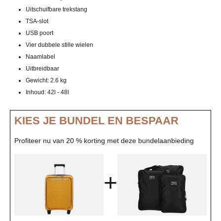
Uitschuifbare trekstang
TSA-slot
USB poort
Vier dubbele stille wielen
Naamlabel
Uitbreidbaar
Gewicht: 2.6 kg
Inhoud: 42l - 48l
KIES JE BUNDEL EN BESPAAR
Profiteer nu van 20 % korting met deze bundelaanbieding
+