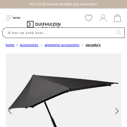
Voor 22.00 besteld dezelfde dag verzonden*
hoofdinhoud
MENU
home
accessoires
algemene accessoires
paraplu's
Afbeeldingengalerij overslaan