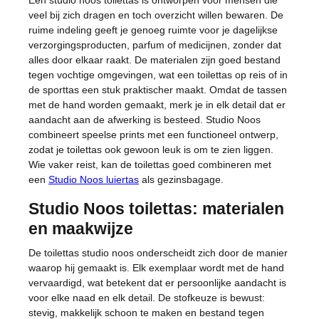
Een studio noos toilettas is ontworpen voor mensen die
veel bij zich dragen en toch overzicht willen bewaren. De
ruime indeling geeft je genoeg ruimte voor je dagelijkse
verzorgingsproducten, parfum of medicijnen, zonder dat
alles door elkaar raakt. De materialen zijn goed bestand
tegen vochtige omgevingen, wat een toilettas op reis of in
de sporttas een stuk praktischer maakt. Omdat de tassen
met de hand worden gemaakt, merk je in elk detail dat er
aandacht aan de afwerking is besteed. Studio Noos
combineert speelse prints met een functioneel ontwerp,
zodat je toilettas ook gewoon leuk is om te zien liggen.
Wie vaker reist, kan de toilettas goed combineren met
een
Studio Noos luiertas
als gezinsbagage.
Studio Noos toilettas: materialen
en maakwijze
De toilettas studio noos onderscheidt zich door de manier
waarop hij gemaakt is. Elk exemplaar wordt met de hand
vervaardigd, wat betekent dat er persoonlijke aandacht is
voor elke naad en elk detail. De stofkeuze is bewust:
stevig, makkelijk schoon te maken en bestand tegen