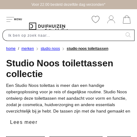
Voor 22.00 besteld dezelfde dag verzonden*
hoofdinhoud
MENU
home
merken
studio noos
studio noos toilettassen
Studio Noos toilettassen
collectie
Een Studio Noos toilettas is meer dan een handige
opbergoplossing voor je reis of dagelijkse routine. Studio Noos
ontwierp deze toilettassen met aandacht voor vorm en functie,
zodat je cosmetica, huidverzorging en andere essentials
overzichtelijk bij je hebt. De tassen zijn met de hand gemaakt en
vallen op door hun herkenbare prints en stevige materialen. Of
Lees meer
je nu een weekendje weg gaat, dagelijks sport, of gewoon je
badkamerspullen netjes wilt bewaren, een studio noos toilettas
past bij een praktische en bewuste manier van leven. Bij ons