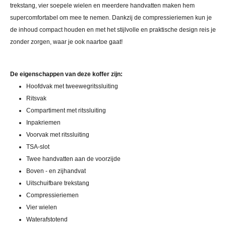
trekstang, vier soepele wielen en meerdere handvatten maken hem
supercomfortabel om mee te nemen. Dankzij de compressieriemen kun je
de inhoud compact houden en met het stijlvolle en praktische design reis je
zonder zorgen, waar je ook naartoe gaat!
De eigenschappen van deze koffer zijn:
Hoofdvak met tweewegritssluiting
Ritsvak
Compartiment met ritssluiting
Inpakriemen
Voorvak met ritssluiting
TSA-slot
Twee handvatten aan de voorzijde
Boven - en zijhandvat
Uitschuifbare trekstang
Compressieriemen
Vier wielen
Waterafstotend