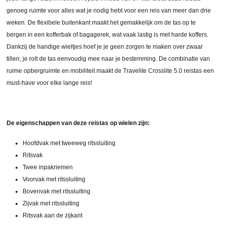
genoeg ruimte voor alles wat je nodig hebt voor een reis van meer dan drie
weken. De flexibele buitenkant maakt het gemakkelijk om de tas op te
bergen in een kofferbak of bagagerek, wat vaak lastig is met harde koffers.
Dankzij de handige wieltjes hoef je je geen zorgen te maken over zwaar
tillen; je rolt de tas eenvoudig mee naar je bestemming. De combinatie van
ruime opbergruimte en mobiliteit maakt de Travelite Crosslite 5.0 reistas een
must-have voor elke lange reis!
De eigenschappen van deze reistas op wielen zijn:
Hoofdvak met tweeweg ritssluiting
Ritsvak
Twee inpakriemen
Voorvak met ritssluiting
Bovenvak met ritssluiting
Zijvak met ritssluiting
Ritsvak aan de zijkant