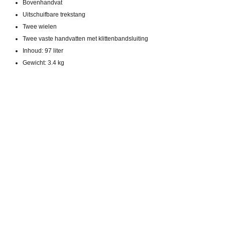
Bovenhandvat
Uitschuifbare trekstang
Twee wielen
Twee vaste handvatten met klittenbandsluiting
Inhoud: 97 liter
Gewicht: 3.4 kg