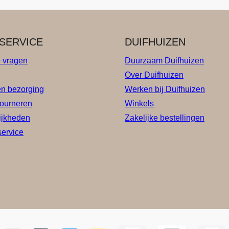
SERVICE
DUIFHUIZEN
e vragen
Duurzaam Duifhuizen
Over Duifhuizen
en bezorging
Werken bij Duifhuizen
tourneren
Winkels
ijkheden
Zakelijke bestellingen
service