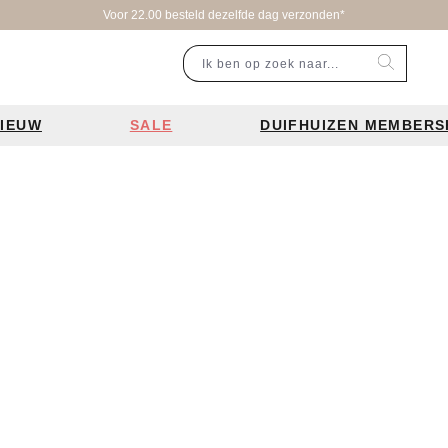
Voor 22.00 besteld dezelfde dag verzonden*
IEUW
SALE
DUIFHUIZEN MEMBERS
r categorie
Populaire merken
Inspiratie
Laptoptassen
Schooltassen
Portemonnees
en
Bear Design tassen
Bruiloft tren
ssen
Charm London tassen
De leukste 
en
Coach tassen
Losse schou
y tassen
Enrico Benetti tassen
Personalisat
Guess tassen
Verzorging va