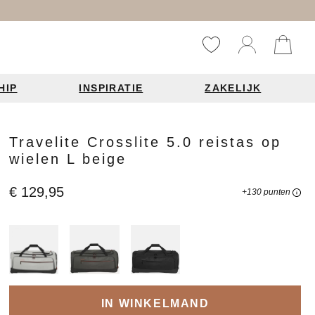
HIP
INSPIRATIE
ZAKELIJK
Reistassen
Accessoires
Fashion items
Travelite Crosslite 5.0 reistas op
wielen L beige
ds 2026
€ 129,95
+130 punten
Bag Charms
derbanden
ie
n je leren tas
IN WINKELMAND