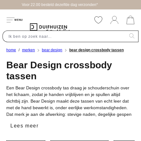
nden*
hoofdinhoud
MENU
home
merken
bear design
bear design crossbody tassen
Bear Design crossbody
tassen
Een Bear Design crossbody tas draag je schouderschuin over
het lichaam, zodat je handen vrijblijven en je spullen altijd
dichtbij zijn. Bear Design maakt deze tassen van echt leer dat
met de hand bewerkt is, onder eerlijke werkomstandigheden.
Dat merk je aan de afwerking: stevige naden, degelijke gespen
en een voering die niet snel vervaagt. Of je nu op stap gaat in
Lees meer
de stad of een drukke werkdag tegemoet, een Bear Design
crossbody tas past bij het dagelijks gebruik dat je er van
verwacht. De modellen zijn compact maar doordacht ingedeeld,