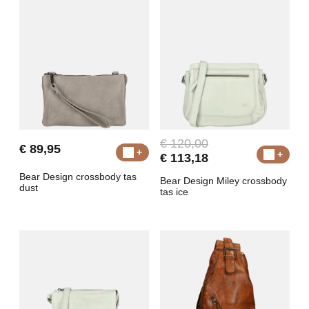
€ 120,00
€ 89,95
€ 113,18
Bear Design crossbody tas
Bear Design Miley crossbody
dust
tas ice