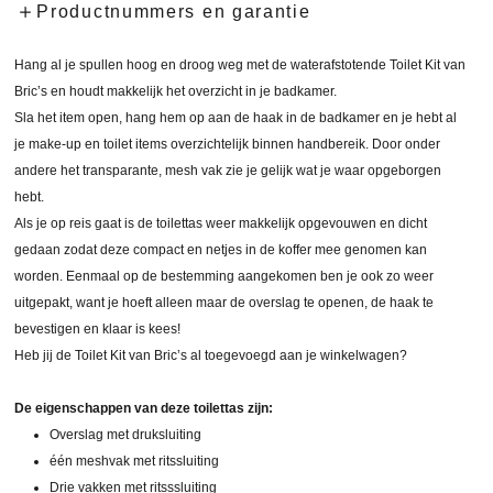
Productnummers en garantie
Hang al je spullen hoog en droog weg met de waterafstotende Toilet Kit van
Bric’s en houdt makkelijk het overzicht in je badkamer.
Sla het item open, hang hem op aan de haak in de badkamer en je hebt al
je make-up en toilet items overzichtelijk binnen handbereik. Door onder
andere het transparante, mesh vak zie je gelijk wat je waar opgeborgen
hebt.
Als je op reis gaat is de toilettas weer makkelijk opgevouwen en dicht
gedaan zodat deze compact en netjes in de koffer mee genomen kan
worden. Eenmaal op de bestemming aangekomen ben je ook zo weer
uitgepakt, want je hoeft alleen maar de overslag te openen, de haak te
bevestigen en klaar is kees!
Heb jij de Toilet Kit van Bric’s al toegevoegd aan je winkelwagen?
De eigenschappen van deze toilettas zijn:
Overslag met druksluiting
één meshvak met ritssluiting
Drie vakken met ritsssluiting