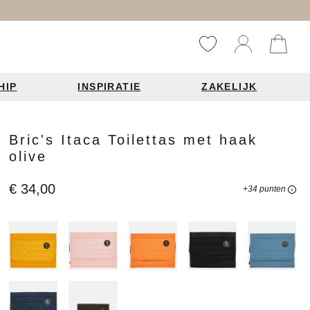
HIP
INSPIRATIE
ZAKELIJK
Reistassen
Accessoires
Fashion items
Bric's Itaca Toilettas met haak
olive
ds 2026
€ 34,00
+34 punten
Bag Charms
derbanden
ie
n je leren tas