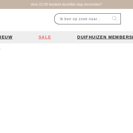
Voor 22.00 besteld dezelfde dag verzonden*
IEUW
SALE
DUIFHUIZEN MEMBERS
n
r categorie
Populaire merken
Inspiratie
Laptoptassen
Schooltassen
Portemonnees
en
Bear Design tassen
Bruiloft tren
ssen
Charm London tassen
De leukste 
en
Coach tassen
Losse schou
y tassen
Enrico Benetti tassen
Personalisat
Guess tassen
Verzorging va