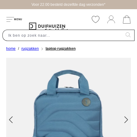
Voor 22.00 besteld dezelfde dag verzonden*
hoofdinhoud
MENU
home
rugzakken
laptop rugzakken
Afbeeldingengalerij overslaan