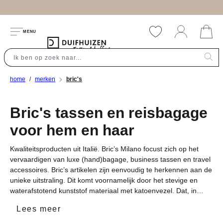
hoofdinhoud
MENU
home
merken
bric's
Bric's tassen en reisbagage
voor hem en haar
Kwaliteitsproducten uit Italië. Bric’s Milano focust zich op het
vervaardigen van luxe (hand)bagage, business tassen en travel
accessoires. Bric’s artikelen zijn eenvoudig te herkennen aan de
unieke uitstraling. Dit komt voornamelijk door het stevige en
waterafstotend kunststof materiaal met katoenvezel. Dat, in
combinatie met de leren details en afwerking, zorgen ervoor dat
Lees meer
je met Bric’s artikelen zeker gezien mag worden!