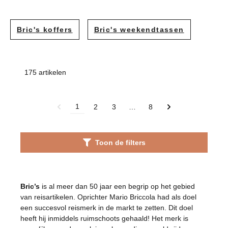
Bric's koffers
Bric's weekendtassen
175 artikelen
1
2
3
…
8
Toon de filters
Bric’s
is al meer dan 50 jaar een begrip op het gebied
van reisartikelen. Oprichter Mario Briccola had als doel
een succesvol reismerk in de markt te zetten. Dit doel
heeft hij inmiddels ruimschoots gehaald! Het merk is