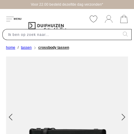
Voor 22.00 besteld dezelfde dag verzonden*
hoofdinhoud
MENU
home
tassen
crossbody tassen
Afbeeldingengalerij overslaan