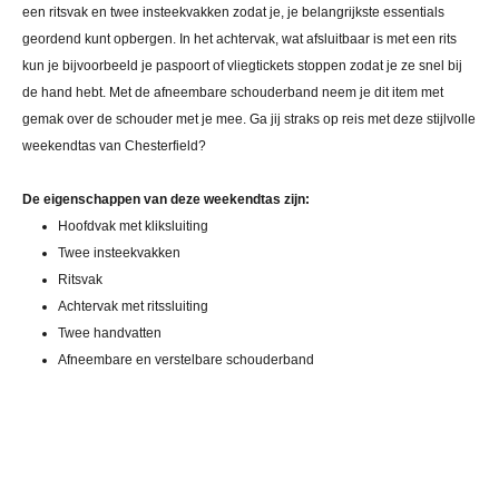
een ritsvak en twee insteekvakken zodat je, je belangrijkste essentials
geordend kunt opbergen. In het achtervak, wat afsluitbaar is met een rits
kun je bijvoorbeeld je paspoort of vliegtickets stoppen zodat je ze snel bij
de hand hebt. Met de afneembare schouderband neem je dit item met
gemak over de schouder met je mee. Ga jij straks op reis met deze stijlvolle
weekendtas van Chesterfield?
De eigenschappen van deze weekendtas zijn:
Hoofdvak met kliksluiting
Twee insteekvakken
Ritsvak
Achtervak met ritssluiting
Twee handvatten
Afneembare en verstelbare schouderband