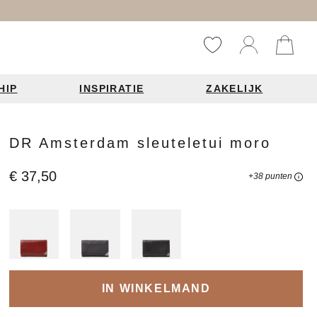
HIP
INSPIRATIE
ZAKELIJK
Reistassen
Accessoires
Fashion items
DR Amsterdam sleuteletui moro
ds 2026
€ 37,50
+38 punten
Bag Charms
derbanden
ie
IN WINKELMAND
n je leren tas