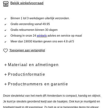
Bekijk winkelvoorraad
Binnen 1 tot 3 werkdagen uiterlijk verzonden.
Gratis verzending vanaf 49.95
Gratis retourneren binnen 30 dagen
Ontvang in onze 24
winkels
advies en service op maat
Meer dan 19000 klanten geven ons een 4.8 uit 5
Toevoegen aan verlanglijst
Materiaal en afmetingen
Productinformatie
Productnummers en garantie
Deze sleuteletui van het merk dR Amsterdam is compact, handig en stijlvol.
Je kunt je sleutels geordend kwijt aan de haakjes. Ook kun je muntgeld en
briefgeld kwijt in dit exemplaar. Zo heb je al je belangrijke items bij elkaar