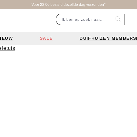
Voor 22.00 besteld dezelfde dag verzonden*
IEUW
SALE
DUIFHUIZEN MEMBERS
eletuis
r categorie
Populaire merken
Inspiratie
Laptoptassen
Schooltassen
Portemonnees
en
Bear Design tassen
Bruiloft tren
ssen
Charm London tassen
De leukste 
en
Coach tassen
Losse schou
y tassen
Enrico Benetti tassen
Personalisat
Guess tassen
Verzorging va